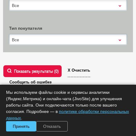
Все
Тип покупателя
Все
Х Очистить
Показать результаты (
0
)
Сообщить об ошибке
Мы используем файлы cookie и сервисы аналитики
Лицензии
(Яндекс.Метрика) и онлайн-чата (JivoSite) для улучшения
работы сайта. Они подключаются только после вашего
Сортировать по:
цене
согласия. Подробнее — в
политике обработки персональных
данных
.
Принять
Отказать
TrueConf Server
В корзину
Стандартная лицензия