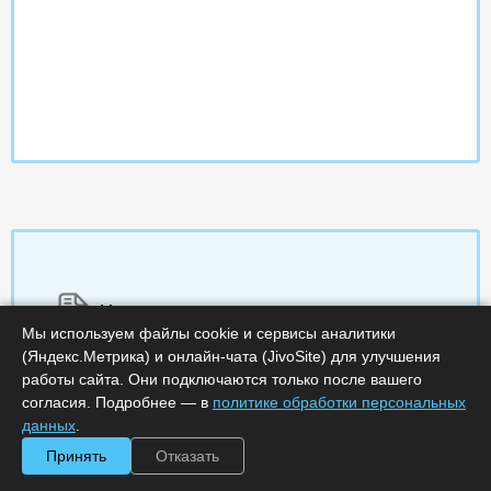
Характеристики
Мы используем файлы cookie и сервисы аналитики
(Яндекс.Метрика) и онлайн-чата (JivoSite) для улучшения
Срок поставки, дней :
7
работы сайта. Они подключаются только после вашего
Минимальное количество лицензий :
200
Код :
0000-291327
согласия. Подробнее — в
политике обработки персональных
Обработка заказа :
в рабочее время
данных
.
Принять
Отказать