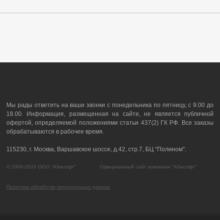
Мы рады ответить на ваши звонки с понедельника по пятницу, с 9.00 до
18.00. Информация, размещенная на сайте, не является публичной
офертой, определяемой положениями статьи 437(2) ГК РФ. Все заказы
обрабатываются в рабочее время.
115230, г. Москва, Варшавское шоссе, д.42, стр.7, БЦ "Полином".
© 2000-2026 ООО "Абисофт" Официальный сайт компании "Абисофт"
Политика обработки персональных данных