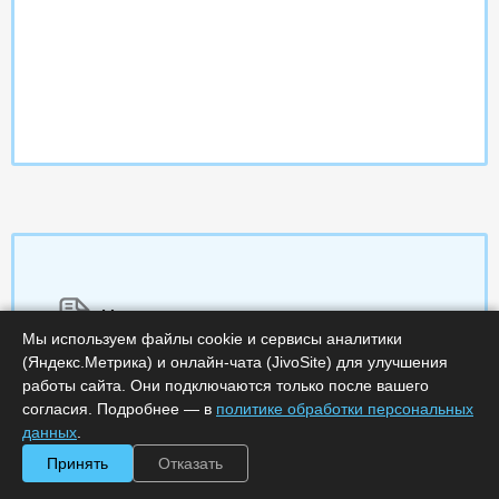
Характеристики
Мы используем файлы cookie и сервисы аналитики
(Яндекс.Метрика) и онлайн-чата (JivoSite) для улучшения
Срок поставки, дней :
7
работы сайта. Они подключаются только после вашего
Минимальное количество лицензий :
20
Код :
0000-291342
согласия. Подробнее — в
политике обработки персональных
Обработка заказа :
в рабочее время
данных
.
Принять
Отказать