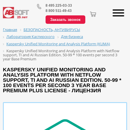
8 495 225-03-33
8 800 511-49-43
Заказать звонок
БЕЗОПАСНОСТЬ, АНТИВИРУСЫ
Главная
Лаборатория Касперского
Для бизнеса
Kaspersky Unified Monitoring and Analysis Platform (KUMA)
Kaspersky Unified Monitoring and Analysis Platform with Netflow
support, TI and AI Russian Edition. 50-99 * 100 events per second 3
year Base Premium
KASPERSKY UNIFIED MONITORING AND
ANALYSIS PLATFORM WITH NETFLOW
SUPPORT, TI AND AI RUSSIAN EDITION. 50-99 *
100 EVENTS PER SECOND 3 YEAR BASE
PREMIUM PLUS LICENSE - ЛИЦЕНЗИЯ