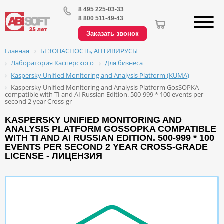
8 495 225-03-33
8 800 511-49-43
Заказать звонок
БЕЗОПАСНОСТЬ, АНТИВИРУСЫ
Главная
Лаборатория Касперского
Для бизнеса
Kaspersky Unified Monitoring and Analysis Platform (KUMA)
Kaspersky Unified Monitoring and Analysis Platform GosSOPKA
compatible with TI and AI Russian Edition. 500-999 * 100 events per
second 2 year Cross-gr
KASPERSKY UNIFIED MONITORING AND
ANALYSIS PLATFORM GOSSOPKA COMPATIBLE
WITH TI AND AI RUSSIAN EDITION. 500-999 * 100
EVENTS PER SECOND 2 YEAR CROSS-GRADE
LICENSE - ЛИЦЕНЗИЯ