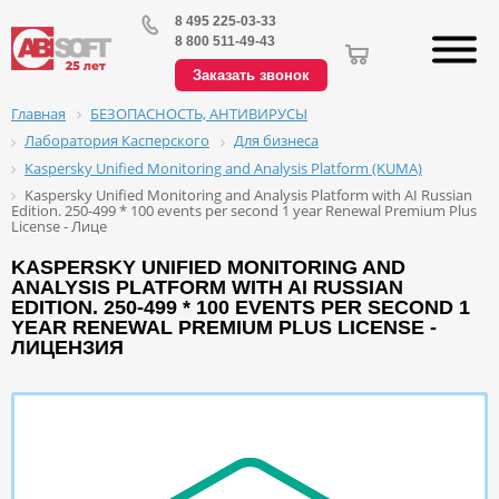
8 495 225-03-33
8 800 511-49-43
Заказать звонок
БЕЗОПАСНОСТЬ, АНТИВИРУСЫ
Главная
Лаборатория Касперского
Для бизнеса
Kaspersky Unified Monitoring and Analysis Platform (KUMA)
Kaspersky Unified Monitoring and Analysis Platform with AI Russian
Edition. 250-499 * 100 events per second 1 year Renewal Premium Plus
License - Лице
KASPERSKY UNIFIED MONITORING AND
ANALYSIS PLATFORM WITH AI RUSSIAN
EDITION. 250-499 * 100 EVENTS PER SECOND 1
YEAR RENEWAL PREMIUM PLUS LICENSE -
ЛИЦЕНЗИЯ