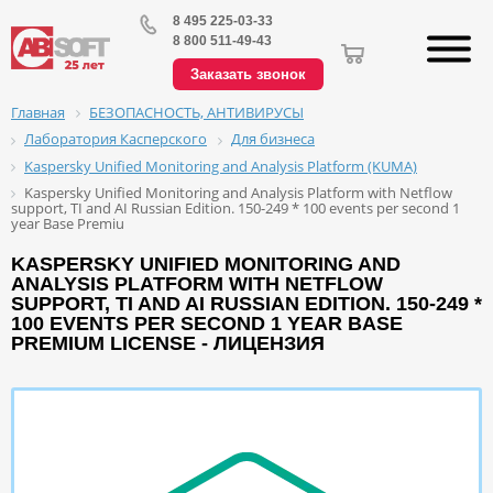
8 495 225-03-33
8 800 511-49-43
Заказать звонок
БЕЗОПАСНОСТЬ, АНТИВИРУСЫ
Главная
Лаборатория Касперского
Для бизнеса
Kaspersky Unified Monitoring and Analysis Platform (KUMA)
Kaspersky Unified Monitoring and Analysis Platform with Netflow
support, TI and AI Russian Edition. 150-249 * 100 events per second 1
year Base Premiu
KASPERSKY UNIFIED MONITORING AND
ANALYSIS PLATFORM WITH NETFLOW
SUPPORT, TI AND AI RUSSIAN EDITION. 150-249 *
100 EVENTS PER SECOND 1 YEAR BASE
PREMIUM LICENSE - ЛИЦЕНЗИЯ