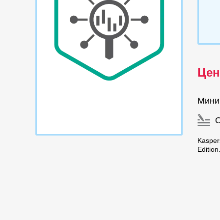
Цен
Мини
Kasper
Editio