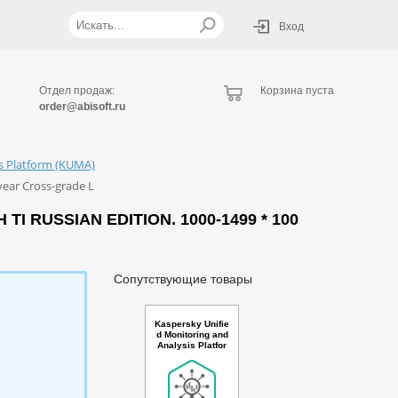
Вход
Отдел продаж:
Корзина пуста
order@abisoft.ru
is Platform (KUMA)
year Cross-grade L
 RUSSIAN EDITION. 1000-1499 * 100
Сопутствующие товары
Kaspersky Unifie
d Monitoring and
Analysis Platfor
m GosSOPKA co
mpatible with Net
flow support and
TI Russian Editio