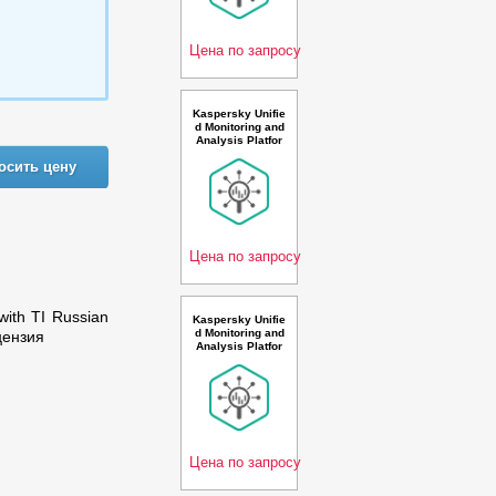
n. 100-149 * 100
events per seco
nd 1
Цена по запросу
Kaspersky Unifie
d Monitoring and
Analysis Platfor
m with AI Russia
осить цену
n Edition. 50-99 *
100 events per s
econd 3 year Cro
ss-Grade Premiu
m License - Лиц
ензи
Цена по запросу
with TI Russian
Kaspersky Unifie
d Monitoring and
цензия
Analysis Platfor
m, GosSOPKA c
ompatible and AI
Russian Edition.
20-24 * 100 even
ts per second 1
year Renewal Pr
emium P
Цена по запросу