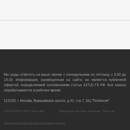
Мы рады ответить на ваши звонки с понедельника по пятницу, с 9.00 до
18.00. Информация, размещенная на сайте, не является публичной
офертой, определяемой положениями статьи 437(2) ГК РФ. Все заказы
обрабатываются в рабочее время.
115230, г. Москва, Варшавское шоссе, д.42, стр.7, БЦ "Полином".
© 2000-2026 ООО "Абисофт" Официальный сайт компании "Абисофт"
Политика обработки персональных данных