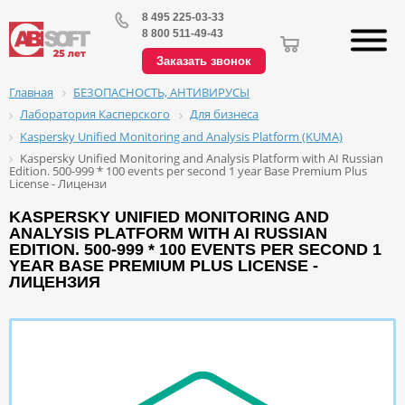
8 495 225-03-33
8 800 511-49-43
Заказать звонок
БЕЗОПАСНОСТЬ, АНТИВИРУСЫ
Главная
Лаборатория Касперского
Для бизнеса
Kaspersky Unified Monitoring and Analysis Platform (KUMA)
Kaspersky Unified Monitoring and Analysis Platform with AI Russian
Edition. 500-999 * 100 events per second 1 year Base Premium Plus
License - Лицензи
KASPERSKY UNIFIED MONITORING AND
ANALYSIS PLATFORM WITH AI RUSSIAN
EDITION. 500-999 * 100 EVENTS PER SECOND 1
YEAR BASE PREMIUM PLUS LICENSE -
ЛИЦЕНЗИЯ