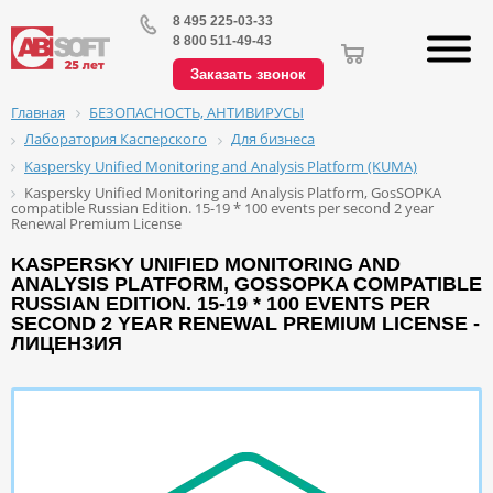
8 495 225-03-33
8 800 511-49-43
Заказать звонок
БЕЗОПАСНОСТЬ, АНТИВИРУСЫ
Главная
Лаборатория Касперского
Для бизнеса
Kaspersky Unified Monitoring and Analysis Platform (KUMA)
Kaspersky Unified Monitoring and Analysis Platform, GosSOPKA
compatible Russian Edition. 15-19 * 100 events per second 2 year
Renewal Premium License
KASPERSKY UNIFIED MONITORING AND
ANALYSIS PLATFORM, GOSSOPKA COMPATIBLE
RUSSIAN EDITION. 15-19 * 100 EVENTS PER
SECOND 2 YEAR RENEWAL PREMIUM LICENSE -
ЛИЦЕНЗИЯ