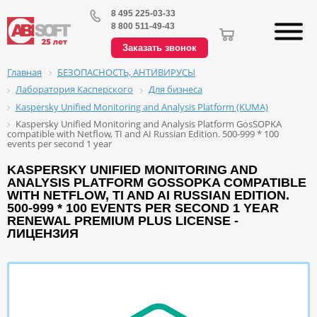
8 495 225-03-33
8 800 511-49-43
Заказать звонок
БЕЗОПАСНОСТЬ, АНТИВИРУСЫ
Главная
Лаборатория Касперского
Для бизнеса
Kaspersky Unified Monitoring and Analysis Platform (KUMA)
Kaspersky Unified Monitoring and Analysis Platform GosSOPKA
compatible with Netflow, TI and AI Russian Edition. 500-999 * 100
events per second 1 year
KASPERSKY UNIFIED MONITORING AND
ANALYSIS PLATFORM GOSSOPKA COMPATIBLE
WITH NETFLOW, TI AND AI RUSSIAN EDITION.
500-999 * 100 EVENTS PER SECOND 1 YEAR
RENEWAL PREMIUM PLUS LICENSE -
ЛИЦЕНЗИЯ