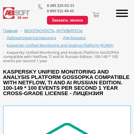
8 495 225-03-33
8 800 511-49-43
Заказать звонок
БЕЗОПАСНОСТЬ, АНТИВИРУСЫ
Главная
Лаборатория Касперского
Для бизнеса
Kaspersky Unified Monitoring and Analysis Platform (KUMA)
Kaspersky Unified Monitoring and Analysis Platform GosSOPKA
compatible with Netflow, TI and AI Russian Edition. 100-149 * 100
events per second 1 year
KASPERSKY UNIFIED MONITORING AND
ANALYSIS PLATFORM GOSSOPKA COMPATIBLE
WITH NETFLOW, TI AND AI RUSSIAN EDITION.
100-149 * 100 EVENTS PER SECOND 1 YEAR
CROSS-GRADE LICENSE - ЛИЦЕНЗИЯ