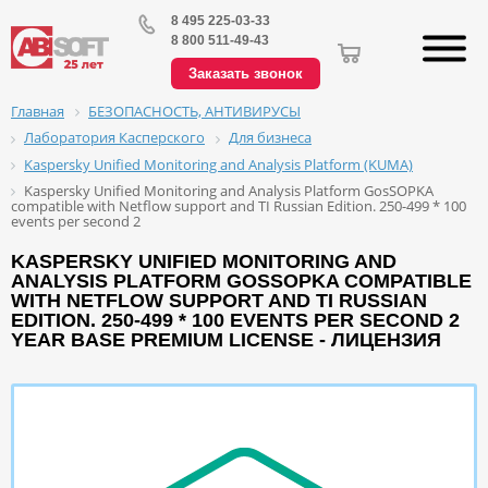
8 495 225-03-33
8 800 511-49-43
Заказать звонок
БЕЗОПАСНОСТЬ, АНТИВИРУСЫ
Главная
Лаборатория Касперского
Для бизнеса
Kaspersky Unified Monitoring and Analysis Platform (KUMA)
Kaspersky Unified Monitoring and Analysis Platform GosSOPKA
compatible with Netflow support and TI Russian Edition. 250-499 * 100
events per second 2
KASPERSKY UNIFIED MONITORING AND
ANALYSIS PLATFORM GOSSOPKA COMPATIBLE
WITH NETFLOW SUPPORT AND TI RUSSIAN
EDITION. 250-499 * 100 EVENTS PER SECOND 2
YEAR BASE PREMIUM LICENSE - ЛИЦЕНЗИЯ