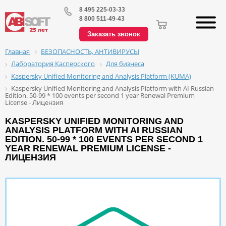
8 495 225-03-33
8 800 511-49-43
Заказать звонок
БЕЗОПАСНОСТЬ, АНТИВИРУСЫ
Главная
Лаборатория Касперского
Для бизнеса
Kaspersky Unified Monitoring and Analysis Platform (KUMA)
Kaspersky Unified Monitoring and Analysis Platform with AI Russian
Edition. 50-99 * 100 events per second 1 year Renewal Premium
License - Лицензия
KASPERSKY UNIFIED MONITORING AND
ANALYSIS PLATFORM WITH AI RUSSIAN
EDITION. 50-99 * 100 EVENTS PER SECOND 1
YEAR RENEWAL PREMIUM LICENSE -
ЛИЦЕНЗИЯ