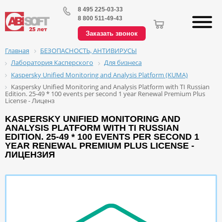
8 495 225-03-33
8 800 511-49-43
Заказать звонок
БЕЗОПАСНОСТЬ, АНТИВИРУСЫ
Главная
Лаборатория Касперского
Для бизнеса
Kaspersky Unified Monitoring and Analysis Platform (KUMA)
Kaspersky Unified Monitoring and Analysis Platform with TI Russian
Edition. 25-49 * 100 events per second 1 year Renewal Premium Plus
License - Лиценз
KASPERSKY UNIFIED MONITORING AND
ANALYSIS PLATFORM WITH TI RUSSIAN
EDITION. 25-49 * 100 EVENTS PER SECOND 1
YEAR RENEWAL PREMIUM PLUS LICENSE -
ЛИЦЕНЗИЯ