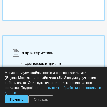
Характеристики
Срок поставки, дней :
5
Минимальное количество лицензий :
1
Код :
0000-345399
Мы используем файлы cookie и сервисы аналитики
Обработка заказа :
в рабочее время
(Яндекс.Метрика) и онлайн-чата (JivoSite) для улучшения
работы сайта. Они подключаются только после вашего
согласия. Подробнее — в
политике обработки персональных
данных
.
Принять
Отказать
244 749.63
a
Получить КП