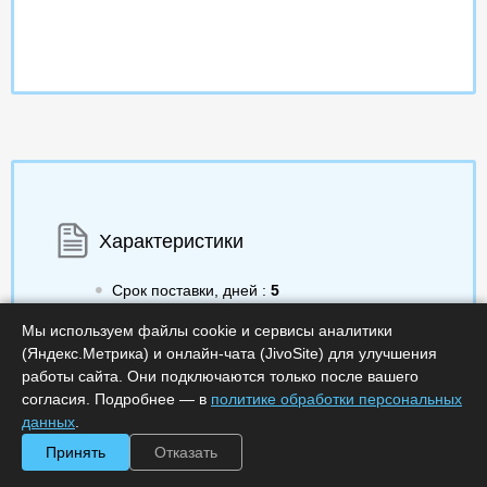
Характеристики
Срок поставки, дней :
5
Минимальное количество лицензий :
1
Код :
0000-299240
Мы используем файлы cookie и сервисы аналитики
Обработка заказа :
в рабочее время
(Яндекс.Метрика) и онлайн-чата (JivoSite) для улучшения
работы сайта. Они подключаются только после вашего
согласия. Подробнее — в
политике обработки персональных
данных
.
Принять
Отказать
425 985.65
a
Получить КП