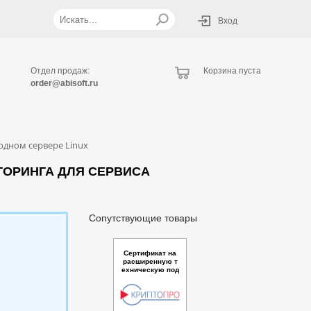
Вход
Отдел продаж:
Корзина пуста
order@abisoft.ru
одном сервере Linux
ТОРИНГА ДЛЯ СЕРВИСА
Сопутствующие товары
Сертификат на
расширенную т
ехническую под
держку дополни
тельной компон
енты "Сервис в
заимодействия