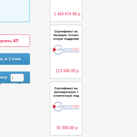
с ЕЦП УЦ" для П
К "КриптоПро P
KI-Кластер" в кл
астерной
1 443 674.80 р.
Сертификат на
базовую технич
ескую поддержк
учить КП
у ПАК "Удостове
ряющий центр К
риптоПро УЦ" ве
рсии 2.0 (Испол
нение 16) класс
ть в 1 клик
КС3 в базовой к
онфигурации до
200
213 500.00 р.
зину
тр мониторинга
Сертификат на
расширенную т
ехническую под
держку ПО "Аге
нт КриптоПро Це
нтр мониторинга
для TSP Server"
на одном серве
ре Windows сро
ком на 2 года
91 500.00 р.