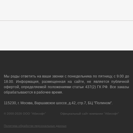
Мы рады ответить на ваши звонки с понедельника по пятницу, с 9.00 до
18.00. Информация, размещенная на сайте, не является публичной
офертой, определяемой положениями статьи 437(2) ГК РФ. Все заказы
обрабатываются в рабочее время.
115230, г. Москва, Варшавское шоссе, д.42, стр.7, БЦ "Полином".
© 2000-2026 ООО "Абисофт" Официальный сайт компании "Абисофт"
Политика обработки персональных данных