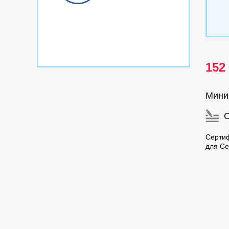
152
Мини
Сертиф
для Се