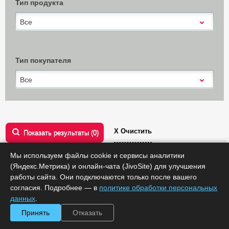
Тип продукта
Все
Тип покупателя
Все
Х Очистить
Показать результаты (
0
)
Сообщить об ошибке
Мы используем файлы cookie и сервисы аналитики
(Яндекс.Метрика) и онлайн-чата (JivoSite) для улучшения
работы сайта. Они подключаются только после вашего
Техническая поддержка
согласия. Подробнее — в
политике обработки персональных
Сортировать по:
цене
данных
.
Принять
Отказать
1
2
3
...
140
141
След.
Все