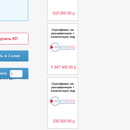
а ПК КриптоПро
Архив на одном
сервере сроком
на 2 го
610 000.00 р.
Сертификат на
расширенную т
ехническую под
учить КП
держку ПО Крип
тоПро Ключ Сер
вер из состава
ПК КриптоПро К
люч в кластерн
ть в 1 клик
ой конфигураци
и на двух серве
рах до 80
5 947 500.00 р.
зину
ate для 4 000
Сертификат на
расширенную т
ехническую под
держку дополни
тельной компон
енты "Центр ста
тистики" для ПК
"КриптоПро PKI-
Кластер" на одн
ом сервере срок
ом на
335 500.00 р.