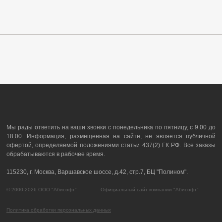
Мы рады ответить на ваши звонки с понедельника по пятницу, с 9.00 до
18.00. Информация, размещенная на сайте, не является публичной
офертой, определяемой положениями статьи 437(2) ГК РФ. Все заказы
обрабатываются в рабочее время.
115230, г. Москва, Варшавское шоссе, д.42, стр.7, БЦ "Полином".
© 2000-2026 ООО "Абисофт" Официальный сайт компании "Абисофт"
Политика обработки персональных данных