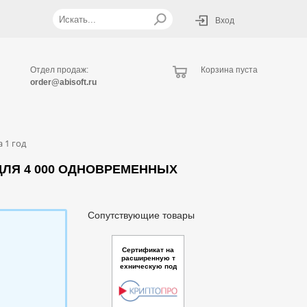
Вход
Отдел продаж:
Корзина пуста
order@abisoft.ru
 1 год
ДЛЯ 4 000 ОДНОВРЕМЕННЫХ
Сопутствующие товары
Сертификат на
расширенную т
ехническую под
держку дополни
тельнойкомпоне
нты Модуль Арх
ив УЦ из состав