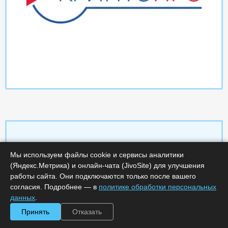
Мы используем файлы cookie и сервисы аналитики
Характеристики
(Яндекс.Метрика) и онлайн-чата (JivoSite) для улучшения
работы сайта. Они подключаются только после вашего
Срок поставки, дней :
14
согласия. Подробнее — в
политике обработки персональных
Минимальное количество лицензий :
1
данных
.
Код :
0000-359242
Обработка заказа :
в рабочее время
Принять
Отказать