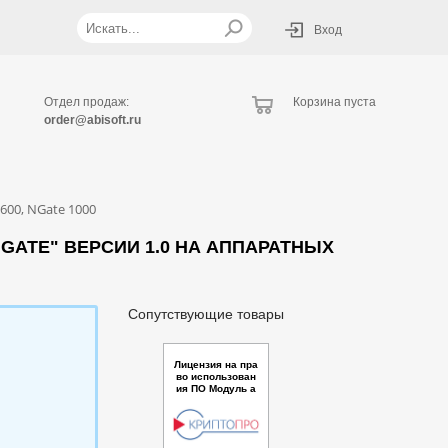
Вход
Отдел продаж:
Корзина пуста
order@abisoft.ru
600, NGate 1000
GATE" ВЕРСИИ 1.0 НА АППАРАТНЫХ
Сопутствующие товары
Лицензия на пра
во использован
ия ПО Модуль а
утентификации
КриптоКлюч для
ПК КриптоПро К
люч версии 1.0