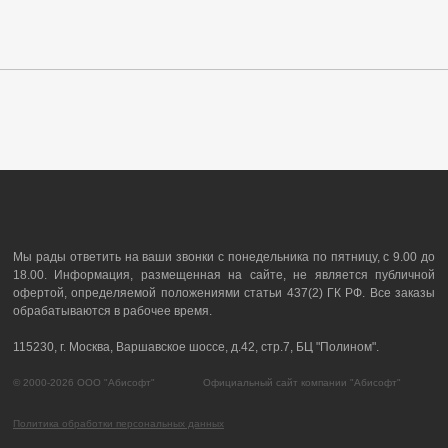
Мы рады ответить на ваши звонки с понедельника по пятницу, с 9.00 до
18.00. Информация, размещенная на сайте, не является публичной
офертой, определяемой положениями статьи 437(2) ГК РФ. Все заказы
обрабатываются в рабочее время.
115230, г. Москва, Варшавское шоссе, д.42, стр.7, БЦ "Полином".
© 2000-2026 ООО "Абисофт" Официальный сайт компании "Абисофт"
Политика обработки персональных данных