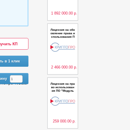
до 6000 пользов
ателей (годовая)
1 892 000.00 р.
Лицензия на обн
овление права и
спользования П
О Модуль досту
учить КП
па “КриптоПро C
loud CSP“ для А
К КриптоПро Кл
юч версии 1.0 д
о 5 000 пользов
ть в 1 клик
ателей
2 466 000.00 р.
зину
птоПро NGate"
Лицензия на пра
во использован
ия ПО "Модуль
аутентификации
КриптоКлюч" дл
я ПК "КриптоПро
Ключ" версии 1.
0 до 3000 польз
ователей сроко
м на 1 мес.
259 000.00 р.