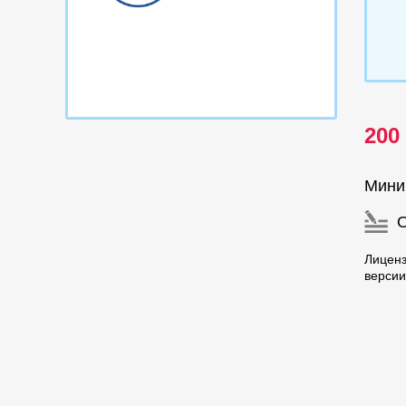
200
Мини
Лицен
версии