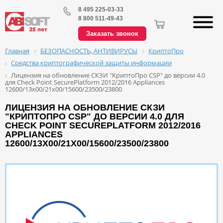
8 495 225-03-33
8 800 511-49-43
Заказать звонок
БЕЗОПАСНОСТЬ, АНТИВИРУСЫ
КриптоПро
Главная
Средства криптографической защиты информации
Лицензия на обновление СКЗИ "КриптоПро CSP" до версии 4.0
для Check Point SecurePlatform 2012/2016 Appliances
12600/13х00/21x00/15600/23500/23800
ЛИЦЕНЗИЯ НА ОБНОВЛЕНИЕ СКЗИ
"КРИПТОПРО CSP" ДО ВЕРСИИ 4.0 ДЛЯ
CHECK POINT SECUREPLATFORM 2012/2016
APPLIANCES
12600/13Х00/21X00/15600/23500/23800