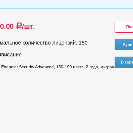
80.00
/шт.
a
Пол
мальное количество лицензий: 150
Купи
Описание
В кор
Endpoint Security Advanced, 150-199 users, 2 года, миграция