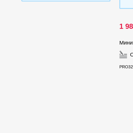
1 9
Мини
PRO32 