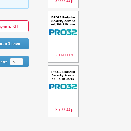
3 000.00 р.
PRO32 Endpoint
Security Advanc
ed, 200-249 user
учить КП
s, 2 года, продл
ение
ть в 1 клик
2 114.00 р.
зину
PRO32 Endpoint
Security Advanc
ed, 15-19 users,
2 года, миграция
2 700.00 р.
Предыдующая
Следующая
PRO32 Endpoint
Security Advanc