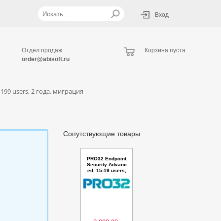
Вход
Отдел продаж:
Корзина пуста
order@abisoft.ru
199 users, 2 года, миграция
Сопутствующие товары
PRO32 Endpoint
Security Advanc
ed, 15-19 users,
1 год, новая пок
упка