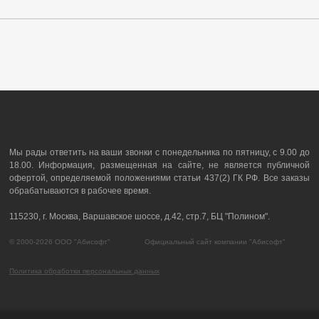
Мы рады ответить на ваши звонки с понедельника по пятницу, с 9.00 до
18.00. Информация, размещенная на сайте, не является публичной
офертой, определяемой положениями статьи 437(2) ГК РФ. Все заказы
обрабатываются в рабочее время.
115230, г. Москва, Варшавское шоссе, д.42, стр.7, БЦ "Полином".
© 2000-2026 ООО "Абисофт" Официальный сайт компании "Абисофт"
Политика обработки персональных данных