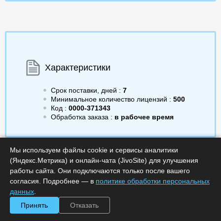
Характеристики
Срок поставки, дней :
7
Минимальное количество лицензий :
500
Код :
0000-371343
Обработка заказа :
в рабочее время
Мы используем файлы cookie и сервисы аналитики
(Яндекс.Метрика) и онлайн-чата (JivoSite) для улучшения
2 406.00
/шт.
a
Получить КП
работы сайта. Они подключаются только после вашего
согласия. Подробнее — в
политике обработки персональных
данных
.
Минимальное количество
Купить в 1 клик
лицензий: 500
Принять
Отказать