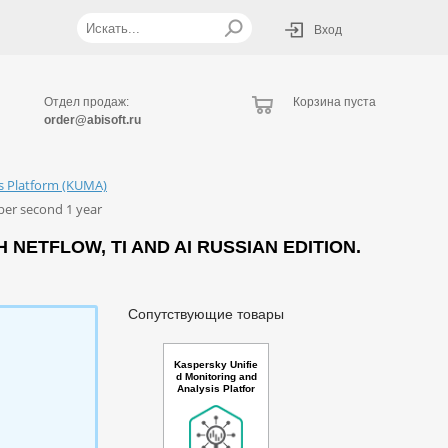
Вход
Отдел продаж:
Корзина пуста
order@abisoft.ru
is Platform (KUMA)
per second 1 year
ETFLOW, TI AND AI RUSSIAN EDITION.
Сопутствующие товары
Kaspersky Unifie
d Monitoring and
Analysis Platfor
m with Netflow s
upport Russian E
dition. 2500-4999
* 100 events per