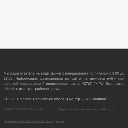
Мы рады ответить на ваши звонки с понедельника по пятницу, с 9.00 до
18.00. Информация, размещенная на сайте, не является публичной
офертой, определяемой положениями статьи 437(2) ГК РФ. Все заказы
обрабатываются в рабочее время.
115230, г. Москва, Варшавское шоссе, д.42, стр.7, БЦ "Полином".
© 2000-2026 ООО "Абисофт" Официальный сайт компании "Абисофт"
Политика обработки персональных данных