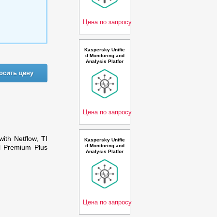
second 1 year B
ase Premium Plu
s Li
Цена по запросу
Kaspersky Unifie
d Monitoring and
Analysis Platfor
m GosSOPKA co
осить цену
mpatible with Net
flow support and
AI Russian Editio
n. 100-149 * 100
events per seco
nd 2
Цена по запросу
ith Netflow, TI
Kaspersky Unifie
d Monitoring and
l Premium Plus
Analysis Platfor
m with Netflow s
upport and AI Ru
ssian Edition. 50
-99 * 100 events
per second 2 ye
ar Base Premiu
m Lice
Цена по запросу