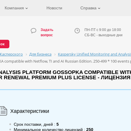
Компания
Новости
Справка
Задать
ПН-ПТ с 9:00 до 18:00
вопрос
СБ-ВС - выходные дни
нок
Касперского
Для бизнеса
Kaspersky Unified Monitoring and Analys
 compatible with Netflow, TI and AI Russian Edition. 250-499 * 100 events 
ALYSIS PLATFORM GOSSOPKA COMPATIBLE WITH N
EAR RENEWAL PREMIUM PLUS LICENSE - ЛИЦЕНЗИЯ
Характеристики
Срок поставки, дней :
5
Минимальное количество лицензий :
250