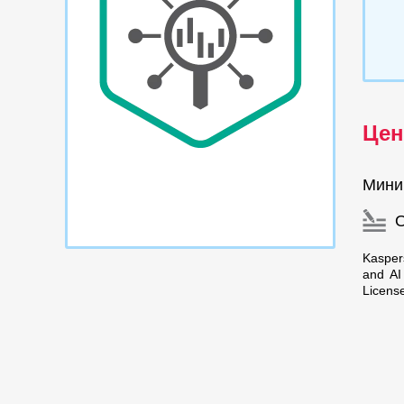
Цен
Мини
Kasper
and AI
Licens