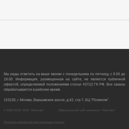
Мы рады ответить на ваши звонки с понедельника по пятницу, с 9.00 до
18.00. Информация, размещенная на сайте, не является публичной
офертой, определяемой положениями статьи 437(2) ГК РФ. Все заказы
обрабатываются в рабочее время.
115230, г. Москва, Варшавское шоссе, д.42, стр.7, БЦ "Полином".
© 2000-2026 ООО "Абисофт" Официальный сайт компании "Абисофт"
Политика обработки персональных данных