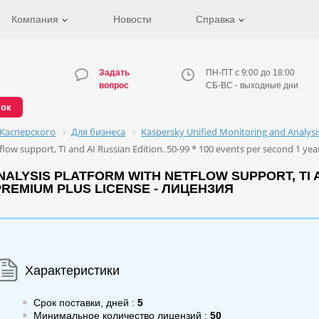
Компания
Новости
Справка
Задать
ПН-ПТ с 9:00 до 18:00
вопрос
СБ-ВС - выходные дни
нок
Касперского
Для бизнеса
Kaspersky Unified Monitoring and Analys
low support, TI and AI Russian Edition. 50-99 * 100 events per second 1 ye
LYSIS PLATFORM WITH NETFLOW SUPPORT, TI AND
REMIUM PLUS LICENSE - ЛИЦЕНЗИЯ
Характеристики
Срок поставки, дней :
5
Минимальное количество лицензий :
50