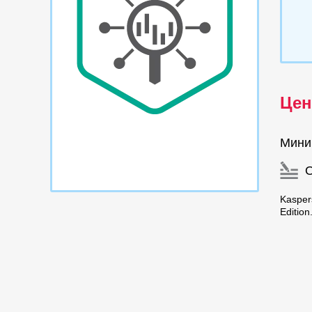
Цен
Мини
Kasper
Editio