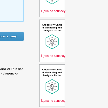
n. 25-49 * 100 ev
ents per second
2 ye
Цена по запросу
Kaspersky Unifie
d Monitoring and
Analysis Platfor
m GosSOPKA co
осить цену
mpatible with Net
flow support Rus
sian Edition. 250
0-4999 * 100 eve
nts per second 1
year
Цена по запросу
 and AI Russian
Kaspersky Unifie
d Monitoring and
e - Лицензия
Analysis Platfor
m GosSOPKA co
mpatible with TI
and AI Russian E
dition. 50-99 * 10
0 events per sec
ond 2 year Rene
wal Pr
Цена по запросу