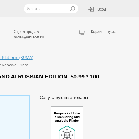
Вход
Отдел продаж:
Корзина пуста
order@abisoft.ru
is Platform (KUMA)
ar Renewal Premi
 AI RUSSIAN EDITION. 50-99 * 100
Сопутствующие товары
Kaspersky Unifie
d Monitoring and
Analysis Platfor
m GosSOPKA co
mpatible with Net
flow support and
AI Russian Editio