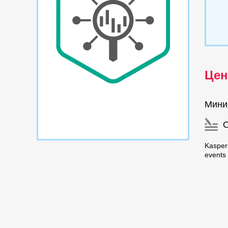
Цен
Мини
Kasper
events