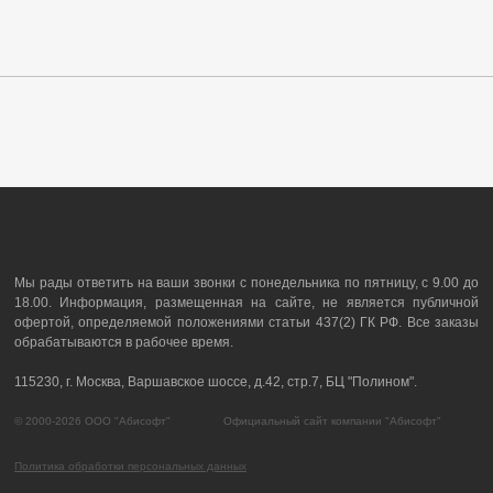
Мы рады ответить на ваши звонки с понедельника по пятницу, с 9.00 до
18.00. Информация, размещенная на сайте, не является публичной
офертой, определяемой положениями статьи 437(2) ГК РФ. Все заказы
обрабатываются в рабочее время.
115230, г. Москва, Варшавское шоссе, д.42, стр.7, БЦ "Полином".
© 2000-2026 ООО "Абисофт" Официальный сайт компании "Абисофт"
Политика обработки персональных данных