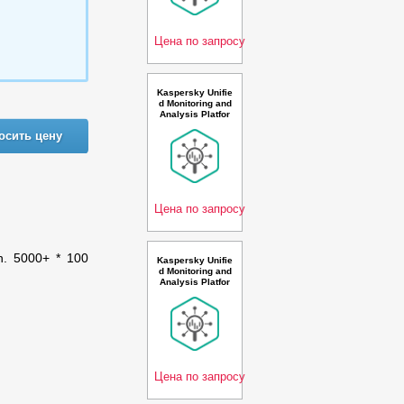
ewal Premium Li
cense - Лицензи
я
Цена по запросу
Kaspersky Unifie
d Monitoring and
Analysis Platfor
m with AI Russia
осить цену
n Edition. 150-24
9 * 100 events p
er second 3 year
Renewal Premiu
m License - Лиц
ензия
Цена по запросу
on. 5000+ * 100
Kaspersky Unifie
d Monitoring and
Analysis Platfor
m GosSOPKA co
mpatible with Net
flow support and
AI Russian Editio
n. 50-99 * 100 ev
ents per second
2 ye
Цена по запросу