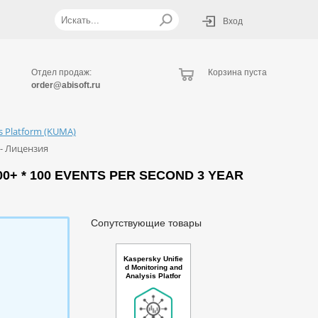
Вход
Отдел продаж:
Корзина пуста
order@abisoft.ru
is Platform (KUMA)
e - Лицензия
0+ * 100 EVENTS PER SECOND 3 YEAR
Сопутствующие товары
Kaspersky Unifie
d Monitoring and
Analysis Platfor
m with AI Russia
n Edition. 5-9 * 1
00 events per se
cond 1 year Ren