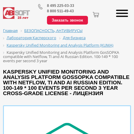
8 495 225-03-33
8 800 511-49-43
Заказать звонок
БЕЗОПАСНОСТЬ, АНТИВИРУСЫ
Главная
Лаборатория Касперского
Для бизнеса
Kaspersky Unified Monitoring and Analysis Platform (KUMA)
Kaspersky Unified Monitoring and Analysis Platform GosSOPKA
compatible with Netflow, TI and AI Russian Edition. 100-149 * 100
events per second 3 year
KASPERSKY UNIFIED MONITORING AND
ANALYSIS PLATFORM GOSSOPKA COMPATIBLE
WITH NETFLOW, TI AND AI RUSSIAN EDITION.
100-149 * 100 EVENTS PER SECOND 3 YEAR
CROSS-GRADE LICENSE - ЛИЦЕНЗИЯ