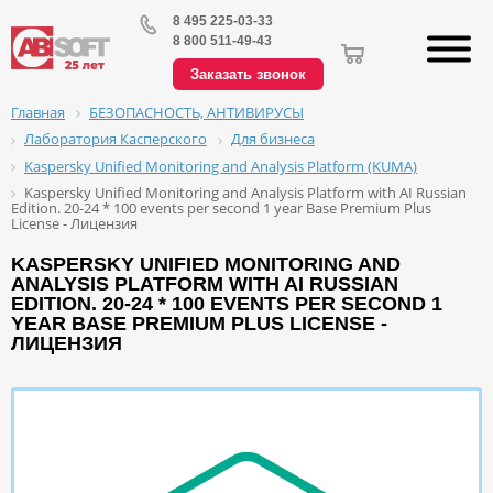
8 495 225-03-33
8 800 511-49-43
Заказать звонок
БЕЗОПАСНОСТЬ, АНТИВИРУСЫ
Главная
Лаборатория Касперского
Для бизнеса
Kaspersky Unified Monitoring and Analysis Platform (KUMA)
Kaspersky Unified Monitoring and Analysis Platform with AI Russian
Edition. 20-24 * 100 events per second 1 year Base Premium Plus
License - Лицензия
KASPERSKY UNIFIED MONITORING AND
ANALYSIS PLATFORM WITH AI RUSSIAN
EDITION. 20-24 * 100 EVENTS PER SECOND 1
YEAR BASE PREMIUM PLUS LICENSE -
ЛИЦЕНЗИЯ