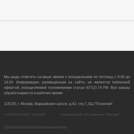
Мы рады ответить на ваши звонки с понедельника по пятницу, с 9.00 до
18.00. Информация, размещенная на сайте, не является публичной
офертой, определяемой положениями статьи 437(2) ГК РФ. Все заказы
обрабатываются в рабочее время.
115230, г. Москва, Варшавское шоссе, д.42, стр.7, БЦ "Полином".
© 2000-2026 ООО "Абисофт" Официальный сайт компании "Абисофт"
Политика обработки персональных данных