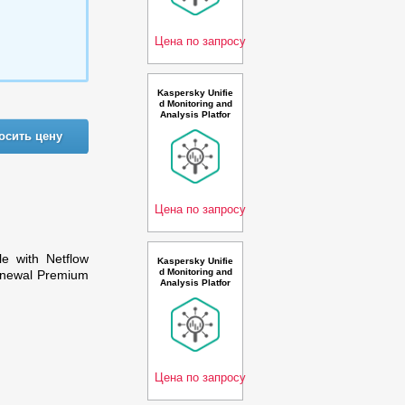
per second 3 ye
ar Cross-grade L
ic
Цена по запросу
Kaspersky Unifie
d Monitoring and
Analysis Platfor
m GosSOPKA co
осить цену
mpatible with Net
flow support Rus
sian Edition. 100
0-1499 * 100 eve
nts per second 2
year
Цена по запросу
e with Netflow
Kaspersky Unifie
d Monitoring and
Renewal Premium
Analysis Platfor
m GosSOPKA co
mpatible with Net
flow, TI and AI R
ussian Edition. 5
-9 * 100 events p
er second 2 year
Ren
Цена по запросу