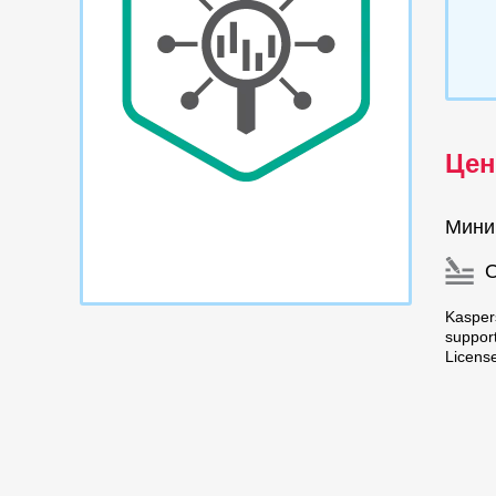
Цен
Мини
Kasper
suppor
Licens