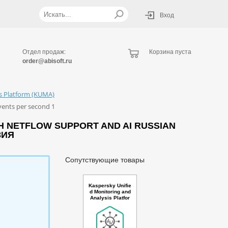
Вход
Отдел продаж:
Корзина пуста
order@abisoft.ru
is Platform (KUMA)
vents per second 1
H NETFLOW SUPPORT AND AI RUSSIAN
ЗИЯ
Сопутствующие товары
Kaspersky Unifie
d Monitoring and
Analysis Platfor
m with Netflow s
upport, TI and AI
Russian Edition.
5-9 * 100 events