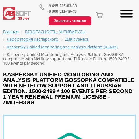
8 495 225-03-33
8 800 511-49-43
Заказать звонок
БЕЗОПАСНОСТЬ, АНТИВИРУСЫ
Главная
Лаборатория Касперского
Для бизнеса
Kaspersky Unified Monitoring and Analysis Platform (KUMA)
Kaspersky Unified Monitoring and Analysis Platform GosSOPKA
compatible with Netflow support and TI Russian Edition. 1500-2499 *
100 events per second
KASPERSKY UNIFIED MONITORING AND
ANALYSIS PLATFORM GOSSOPKA COMPATIBLE
WITH NETFLOW SUPPORT AND TI RUSSIAN
EDITION. 1500-2499 * 100 EVENTS PER SECOND
1 YEAR RENEWAL PREMIUM LICENSE -
ЛИЦЕНЗИЯ