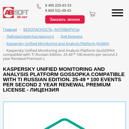
8 495 225-03-33
8 800 511-49-43
Заказать звонок
БЕЗОПАСНОСТЬ, АНТИВИРУСЫ
Главная
Лаборатория Касперского
Для бизнеса
Kaspersky Unified Monitoring and Analysis Platform (KUMA)
Kaspersky Unified Monitoring and Analysis Platform GosSOPKA
compatible with TI Russian Edition. 25-49 * 100 events per second 2
year Renewal Premium L
KASPERSKY UNIFIED MONITORING AND
ANALYSIS PLATFORM GOSSOPKA COMPATIBLE
WITH TI RUSSIAN EDITION. 25-49 * 100 EVENTS
PER SECOND 2 YEAR RENEWAL PREMIUM
LICENSE - ЛИЦЕНЗИЯ