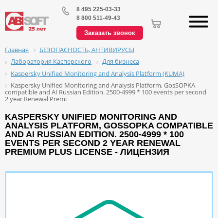
8 495 225-03-33
8 800 511-49-43
Заказать звонок
БЕЗОПАСНОСТЬ, АНТИВИРУСЫ
Главная
Лаборатория Касперского
Для бизнеса
Kaspersky Unified Monitoring and Analysis Platform (KUMA)
Kaspersky Unified Monitoring and Analysis Platform, GosSOPKA
compatible and AI Russian Edition. 2500-4999 * 100 events per second
2 year Renewal Premi
KASPERSKY UNIFIED MONITORING AND
ANALYSIS PLATFORM, GOSSOPKA COMPATIBLE
AND AI RUSSIAN EDITION. 2500-4999 * 100
EVENTS PER SECOND 2 YEAR RENEWAL
PREMIUM PLUS LICENSE - ЛИЦЕНЗИЯ