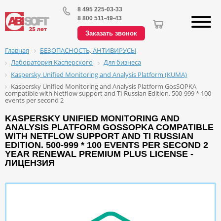
8 495 225-03-33
8 800 511-49-43
Заказать звонок
БЕЗОПАСНОСТЬ, АНТИВИРУСЫ
Главная
Лаборатория Касперского
Для бизнеса
Kaspersky Unified Monitoring and Analysis Platform (KUMA)
Kaspersky Unified Monitoring and Analysis Platform GosSOPKA
compatible with Netflow support and TI Russian Edition. 500-999 * 100
events per second 2
KASPERSKY UNIFIED MONITORING AND
ANALYSIS PLATFORM GOSSOPKA COMPATIBLE
WITH NETFLOW SUPPORT AND TI RUSSIAN
EDITION. 500-999 * 100 EVENTS PER SECOND 2
YEAR RENEWAL PREMIUM PLUS LICENSE -
ЛИЦЕНЗИЯ