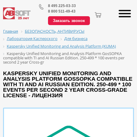
8 495 225-03-33
8 800 511-49-43
Заказать звонок
БЕЗОПАСНОСТЬ, АНТИВИРУСЫ
Главная
Лаборатория Касперского
Для бизнеса
Kaspersky Unified Monitoring and Analysis Platform (KUMA)
Kaspersky Unified Monitoring and Analysis Platform GosSOPKA
compatible with TI and AI Russian Edition. 250-499 * 100 events per
second 2 year Cross-gr
KASPERSKY UNIFIED MONITORING AND
ANALYSIS PLATFORM GOSSOPKA COMPATIBLE
WITH TI AND AI RUSSIAN EDITION. 250-499 * 100
EVENTS PER SECOND 2 YEAR CROSS-GRADE
LICENSE - ЛИЦЕНЗИЯ