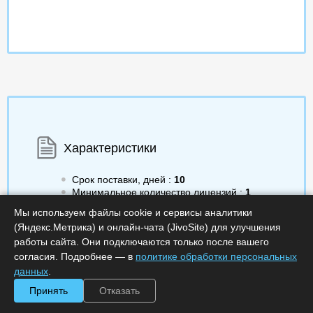
Характеристики
Срок поставки, дней :
10
Минимальное количество лицензий :
1
Код :
0000-372166
Мы используем файлы cookie и сервисы аналитики
Артикул :
FAPP1000MBCRN2
(Яндекс.Метрика) и онлайн-чата (JivoSite) для улучшения
Обработка заказа :
в рабочее время
работы сайта. Они подключаются только после вашего
согласия. Подробнее — в
политике обработки персональных
данных
.
Принять
Отказать
492 671.00
a
Получить КП