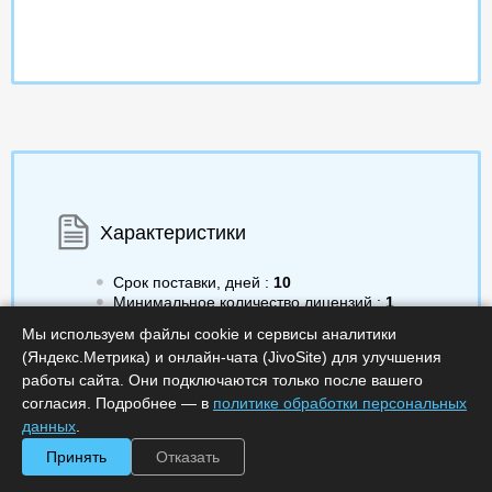
Характеристики
Срок поставки, дней :
10
Минимальное количество лицензий :
1
Код :
0000-372099
Мы используем файлы cookie и сервисы аналитики
Артикул :
FVACRNC
(Яндекс.Метрика) и онлайн-чата (JivoSite) для улучшения
Обработка заказа :
в рабочее время
работы сайта. Они подключаются только после вашего
согласия. Подробнее — в
политике обработки персональных
данных
.
Принять
Отказать
Цена по запросу
Запросить цену