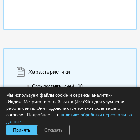
Характеристики
Срок поставки, дней :
10
Минимальное количество лицензий :
1
Мы используем файлы cookie и сервисы аналитики
Код :
0000-372154
(Яндекс.Метрика) и онлайн-чата (JivoSite) для улучшения
Артикул :
FATSCAPP500MB
работы сайта. Они подключаются только после вашего
Обработка заказа :
в рабочее время
согласия. Подробнее — в
политике обработки персональных
данных
.
Принять
Отказать
252 090.00
a