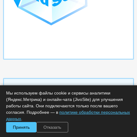
Мы используем файлы cookie и сервисы аналитики
(Яндекс.Метрика) и онлайн-чата (JivoSite) для улучшения
Характеристики
работы сайта. Они подключаются только после вашего
согласия. Подробнее — в
политике обработки персональных
Срок поставки, дней :
5
данных
.
Минимальное количество лицензий :
1
Код :
0000-335884
Принять
Отказать
Обработка заказа :
в рабочее время