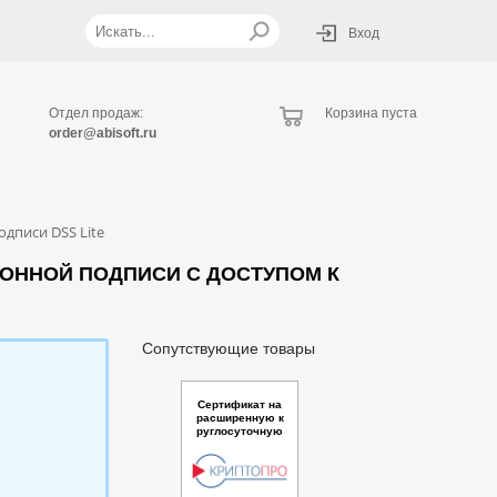
Вход
Отдел продаж:
Корзина пуста
order@abisoft.ru
дписи DSS Lite
ОННОЙ ПОДПИСИ С ДОСТУПОМ К
Сопутствующие товары
Сертификат на
расширенную к
руглосуточную
техническую по
ддержку ПО "Мо
дуль доступа “К
риптоПро Cloud