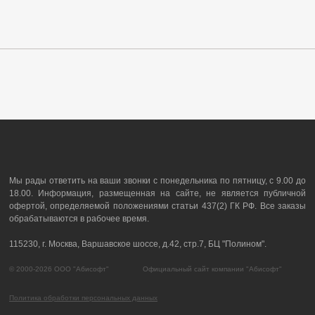
Мы рады ответить на ваши звонки с понедельника по пятницу, с 9.00 до
18.00. Информация, размещенная на сайте, не является публичной
офертой, определяемой положениями статьи 437(2) ГК РФ. Все заказы
обрабатываются в рабочее время.
115230, г. Москва, Варшавское шоссе, д.42, стр.7, БЦ "Полином".
© 2000-2026 ООО "Абисофт" Официальный сайт компании "Абисофт"
Политика обработки персональных данных