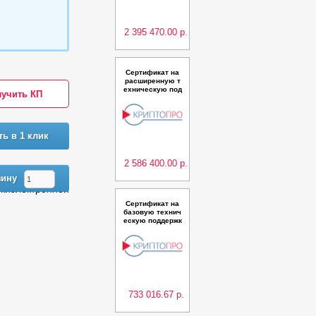
CSP“ для ПАК "К
риптоПро DSS"
версии 2.0 до 10
000 п
2 395 470.00 р.
Сертификат на
расширенную т
ехническую под
учить КП
держку ПАК Удо
стоверяющий ц
ентр КриптоПро
УЦ версии 2.0 (И
сполнения 5,9) к
ть в 1 клик
ласс КС2 в клас
терной конфигу
рации
2 586 400.00 р.
зину
киэлектронной
Сертификат на
базовую технич
ескую поддержк
у ПАК Удостовер
яющий центр Кр
иптоПро УЦ вер
сии 2.0 (Исполн
ение 15) класс К
С2 в кластерной
конфигурации н
а дв
733 016.67 р.