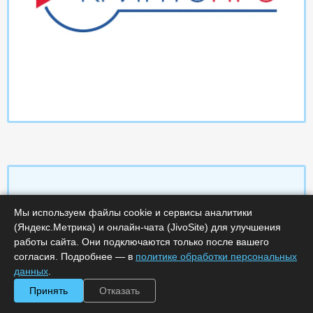
Мы используем файлы cookie и сервисы аналитики
Характеристики
(Яндекс.Метрика) и онлайн-чата (JivoSite) для улучшения
работы сайта. Они подключаются только после вашего
Срок поставки, дней :
14
согласия. Подробнее — в
политике обработки персональных
Минимальное количество лицензий :
1
данных
.
Код :
0000-367224
Артикул :
234
Принять
Отказать
Обработка заказа :
в рабочее время