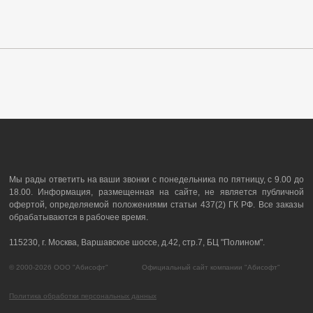
Мы рады ответить на ваши звонки с понедельника по пятницу, с 9.00 до
18.00. Информация, размещенная на сайте, не является публичной
офертой, определяемой положениями статьи 437(2) ГК РФ. Все заказы
обрабатываются в рабочее время.
115230, г. Москва, Варшавское шоссе, д.42, стр.7, БЦ "Полином".
© 2000-2026 ООО "Абисофт" Официальный сайт компании "Абисофт"
Политика обработки персональных данных