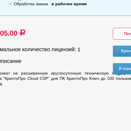
Обработка заказа :
в рабочее время
905.00
a
Пол
мальное количество лицензий: 1
Купи
Описание
В кор
фикат на расширенную круглосуточную техническую поддерж
а “КриптоПро Cloud CSP“ для ПК КриптоПро Ключ до 100 пользо
од