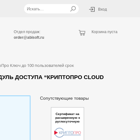
Вход
Отдел продаж:
Корзина пуста
order@abisoft.ru
Про Ключ до 100 пользователей срок
УЛЬ ДОСТУПА “КРИПТОПРО CLOUD
Сопутствующие товары
Сертификат на
расширенную к
руглосуточную
техническую по
ддержку ПО "Аг
ент КриптоПро Ц
ентр мониторинг