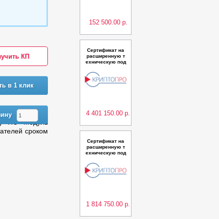
а для Сервиса в
заимодействия
с УЦ" на одном
сервере
152 500.00 р.
Сертификат на
учить КП
расширенную т
ехническую под
держку ПАК "Удо
стоверяющий ц
ентр КриптоПро
ть в 1 клик
УЦ" версии 2.0
(Исполнения 6,1
0) класс КС3 в к
ластерной конф
игурац
4 401 150.00 р.
зину
ку ПО Модуль
вателей сроком
Сертификат на
расширенную т
ехническую под
держку ПО "Мод
уль аутентифик
ации КриптоКлю
ч" для ПК "Крип
тоПро Ключ" до
10 000 пользова
телей сроком на
1 год
1 814 750.00 р.