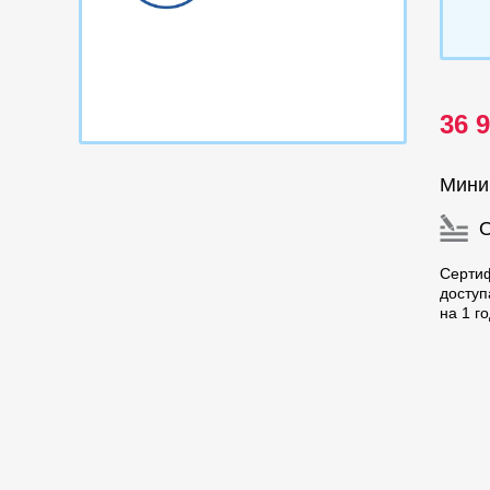
36 
Мини
Серти
доступ
на 1 г