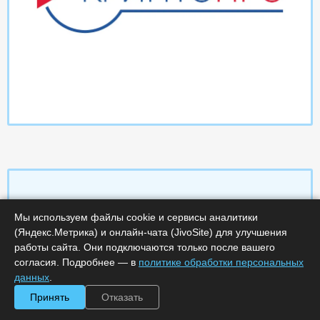
Мы используем файлы cookie и сервисы аналитики
Характеристики
(Яндекс.Метрика) и онлайн-чата (JivoSite) для улучшения
работы сайта. Они подключаются только после вашего
Срок поставки, дней :
14
согласия. Подробнее — в
политике обработки персональных
Минимальное количество лицензий :
1
данных
.
Код :
0000-359726
Обработка заказа :
в рабочее время
Принять
Отказать