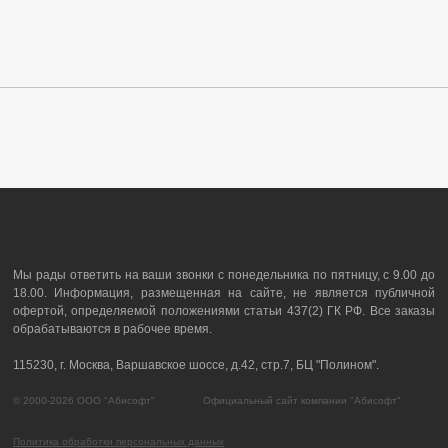
Мы рады ответить на ваши звонки с понедельника по пятницу, с 9.00 до
18.00. Информация, размещенная на сайте, не является публичной
офертой, определяемой положениями статьи 437(2) ГК РФ. Все заказы
обрабатываются в рабочее время.
115230, г. Москва, Варшавское шоссе, д.42, стр.7, БЦ "Полином".
© 2000-2026 ООО "Абисофт" Официальный сайт компании "Абисофт"
Политика обработки персональных данных