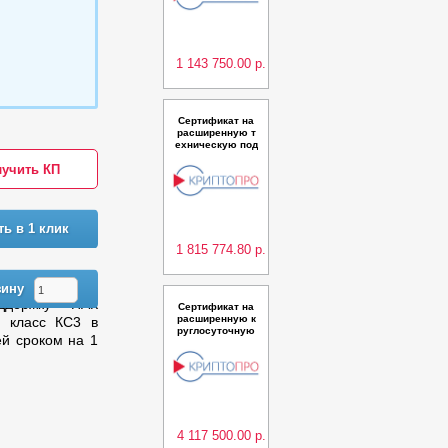
тоПро Ключ на о
дном сервере д
о 50 000 пользо
вателей сроком
на 1
1 143 750.00 р.
Сертификат на
расширенную т
ехническую под
держку ПАК "Удо
учить КП
стоверяющий ц
ентр КриптоПро
УЦ" версии 2.0
(Исполнения 5,
9) класс КС2 в б
ть в 1 клик
азовой конфигу
рации д
1 815 774.80 р.
зину
ддержку ПАК
Сертификат на
расширенную к
) класс КС3 в
руглосуточную
ей сроком на 1
техническую по
ддержку ПО Кри
птоПро Ключ Се
рвер из состава
ПК КриптоПро К
люч в кластерн
ой конфигураци
и на двух
4 117 500.00 р.