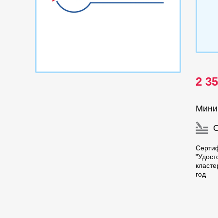
2 3
Мини
Серти
"Удос
класте
год