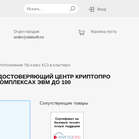
Вход
Отдел продаж:
Корзина пуста
order@abisoft.ru
полнение 16) класс КС3 в кластерн
УДОСТОВЕРЯЮЩИЙ ЦЕНТР КРИПТОПРО
КОМПЛЕКСАХ ЭВМ ДО 100
Сопутствующие товары
Сертификат на
базовую технич
ескую поддержк
у ПО КриптоПро
Ключ Сервер из
состава ПК Крип