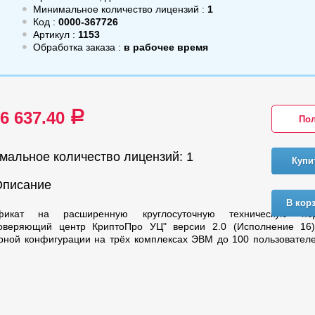
Минимальное количество лицензий :
1
Код :
0000-367726
Артикул :
1153
Обработка заказа :
в рабочее время
56 637.40
a
Пол
мальное количество лицензий: 1
Купи
Описание
В кор
фикат на расширенную круглосуточную техническую по
товеряющий центр КриптоПро УЦ" версии 2.0 (Исполнение 16
рной конфигурации на трёх комплексах ЭВМ до 100 пользовател