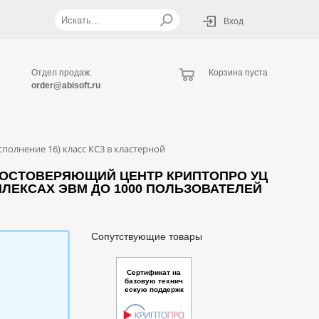
Вход
Отдел продаж:
Корзина пуста
order@abisoft.ru
олнение 16) класс КС3 в кластерной
ДОСТОВЕРЯЮЩИЙ ЦЕНТР КРИПТОПРО УЦ
МПЛЕКСАХ ЭВМ ДО 1000 ПОЛЬЗОВАТЕЛЕЙ
Сопутствующие товары
Сертификат на
базовую технич
ескую поддержк
у ПО "Модуль д
оступа “Крипто
Про Cloud CSP“