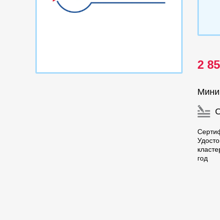
2 8
Мини
Серти
Удост
класте
год