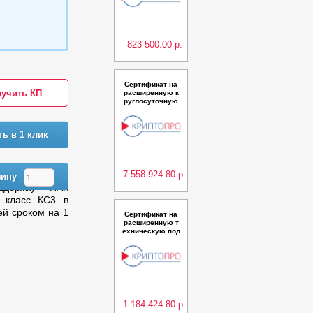
для ПК "КриптоП
ро Ключ" до 9 0
00 пользовател
ей сроком на 1 г
од
823 500.00 р.
Сертификат на
учить КП
расширенную к
руглосуточную
техническую по
ддержку ПАК "Уд
остоверяющий
ть в 1 клик
центр КриптоПр
о УЦ" версии 2.0
(Исполнение 15)
класс КС2 в кла
стерн
7 558 924.80 р.
зину
ддержку ПАК
 класс КС3 в
ей сроком на 1
Сертификат на
расширенную т
ехническую под
держку ПАК "Удо
стоверяющий ц
ентр КриптоПро
УЦ" версии 2.0
(Исполнения 6,1
0) класс КС3 в б
азовой конфигу
рации
1 184 424.80 р.