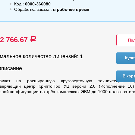
Код :
0000-366080
Обработка заказа :
в рабочее время
52 766.67
a
Пол
мальное количество лицензий: 1
Купи
Описание
В кор
фикат на расширенную круглосуточную техническую по
оверяющий центр КриптоПро УЦ версии 2.0 (Исполнение 16)
рной конфигурации на трёх комплексах ЭВМ до 1000 пользовател