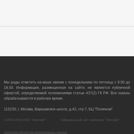
Мы рады ответить на ваши звонки с понедельника по пятницу, с 9.00 до
18.00. Информация, размещенная на сайте, не является публичной
офертой, определяемой положениями статьи 437(2) ГК РФ. Все заказы
обрабатываются в рабочее время.
115230, г. Москва, Варшавское шоссе, д.42, стр.7, БЦ "Полином".
© 2000-2026 ООО "Абисофт" Официальный сайт компании "Абисофт"
Политика обработки персональных данных