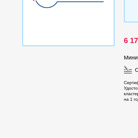
6 1
Мини
Серти
Удост
класте
на 1 г