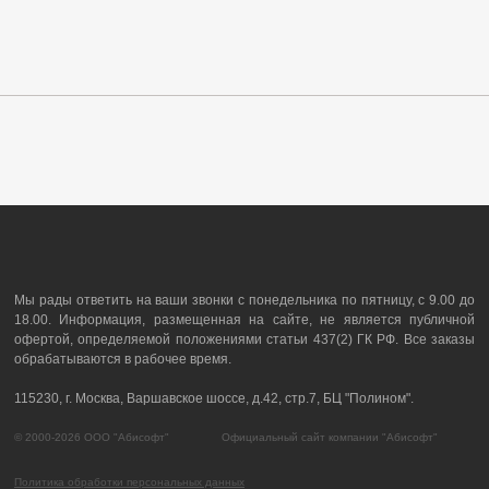
Мы рады ответить на ваши звонки с понедельника по пятницу, с 9.00 до
18.00. Информация, размещенная на сайте, не является публичной
офертой, определяемой положениями статьи 437(2) ГК РФ. Все заказы
обрабатываются в рабочее время.
115230, г. Москва, Варшавское шоссе, д.42, стр.7, БЦ "Полином".
© 2000-2026 ООО "Абисофт" Официальный сайт компании "Абисофт"
Политика обработки персональных данных