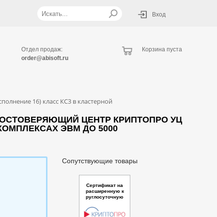
Вход
Отдел продаж:
Корзина пуста
order@abisoft.ru
олнение 16) класс КС3 в кластерной
ДОСТОВЕРЯЮЩИЙ ЦЕНТР КРИПТОПРО УЦ
КОМПЛЕКСАХ ЭВМ ДО 5000
Сопутствующие товары
Сертификат на
расширенную к
руглосуточную
техническую по
ддержку одной к
омпоненты АРМ