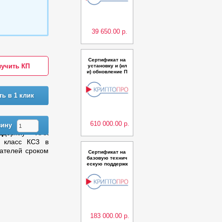
разбора конфли
ктных ситуаций
ПАК КриптоПро
УЦ версии2.0 (И
сполнени
39 650.00 р.
Сертификат на
учить КП
установку и (ил
и) обновление П
К КриптоПро Ар
хив на одном се
рвере
ть в 1 клик
610 000.00 р.
зину
ддержку ПАК
 класс КС3 в
ателей сроком
Сертификат на
базовую технич
ескую поддержк
у ПАК КриптоПр
о DSS до 10 000
пользователей
сроком на 1 год
183 000.00 р.