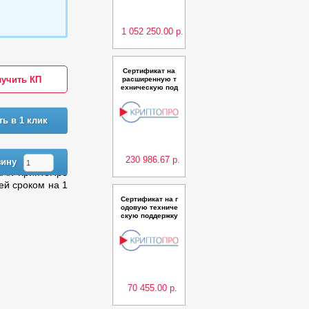
сполнения 5,9) к
ласс КС2 в базо
вой конфигурац
ии до
1 052 250.00 р.
Сертификат на
учить КП
расширенную т
ехническую под
держку СКЗИ Кр
иптоПро NGate д
ля 500 одновре
ть в 1 клик
менных подклю
чений сроком на
1 год
230 986.67 р.
зину
ПАК КриптоПро
ей сроком на 1
Сертификат на г
одовую техниче
скую поддержку
СКЗИ КриптоПро
NGate для 300 о
дновременных
подключений
70 455.00 р.