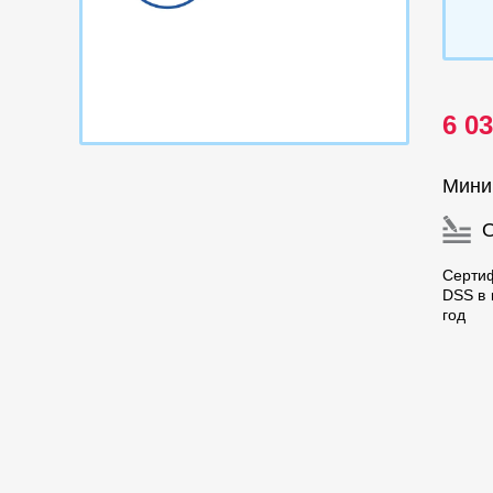
6 0
Мини
Серти
DSS в 
год