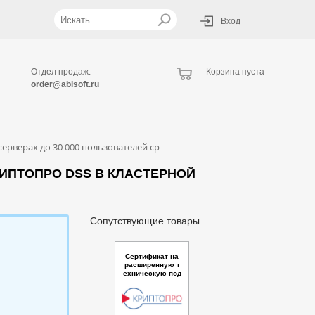
Вход
Отдел продаж:
Корзина пуста
order@abisoft.ru
рверах до 30 000 пользователей ср
ИПТОПРО DSS В КЛАСТЕРНОЙ
Сопутствующие товары
Сертификат на
расширенную т
ехническую под
держку ПАК Удо
стоверяющий ц
ентр КриптоПро
УЦ версии 2.0 (И