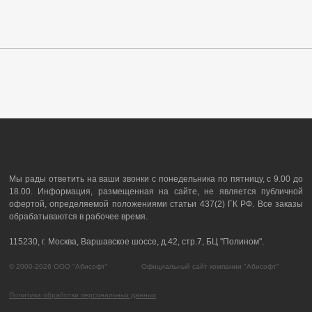
Мы рады ответить на ваши звонки с понедельника по пятницу, с 9.00 до
18.00. Информация, размещенная на сайте, не является публичной
офертой, определяемой положениями статьи 437(2) ГК РФ. Все заказы
обрабатываются в рабочее время.
115230, г. Москва, Варшавское шоссе, д.42, стр.7, БЦ "Полином".
© 2000-2026 ООО "Абисофт" Официальный сайт компании "Абисофт"
Политика обработки персональных данных