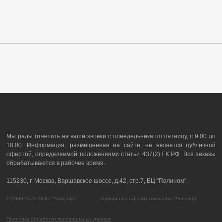
Мы рады ответить на ваши звонки с понедельника по пятницу, с 9.00 до
18.00. Информация, размещенная на сайте, не является публичной
офертой, определяемой положениями статьи 437(2) ГК РФ. Все заказы
обрабатываются в рабочее время.
115230, г. Москва, Варшавское шоссе, д.42, стр.7, БЦ "Полином".
© 2000-2026 ООО "Абисофт" Официальный сайт компании "Абисофт"
Политика обработки персональных данных