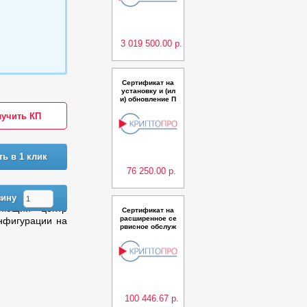
ненты "Сервис
обеспечения ра
боты Операторо
в УЦ" для ПК "Кр
иптоПро P
3 019 500.00 р.
Сертификат на
установку и (ил
и) обновление П
О Агент КриптоП
учить КП
ро Центр монито
ринга для Центр
а сертификации
УЦ на одном сер
вере Windows
ть в 1 клик
76 250.00 р.
зину
ряющий центр
Сертификат на
расширенное се
онфигурации на
рвисное обслуж
ивание аппарат
ной платформы
NGate 600 сроко
м на 1 год
100 446.67 р.