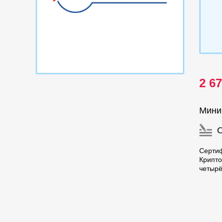
2 6
Мини
Серти
Крипто
четырё